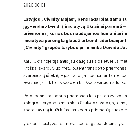
2026 06 01
Latvijos „Civinity Mājas“, bendradarbiaudama su
įgyvendino bendrą iniciatyvą Ukrainai paremti –
priemones, kurios bus naudojamos humanitarinei 
iniciatyva parengta glaudžiai bendradarbiaujant
„Civinity“ grupės tarybos pirmininku Deividu Ja
Karui Ukrainoje tęsiantis jau daugiau kaip ketverius me
kritiškai svarbi. Šiuo metu būtent transporto priemonės
svarbiausių išteklių – jos naudojamos humanitarinei pag
evakuacijai ir kitoms kasdien kritiškai svarbioms funkcij
Perduodant transporto priemones taip pat dalyvavo Lat
kolegijos tarybos pirmininkas Saulvedis Vārpiņš, kuris 
koordinavimą ir užtikrins transporto priemonių nugaben
„Tokios iniciatyvos primena, kad pagalba Ukrainai yra ne