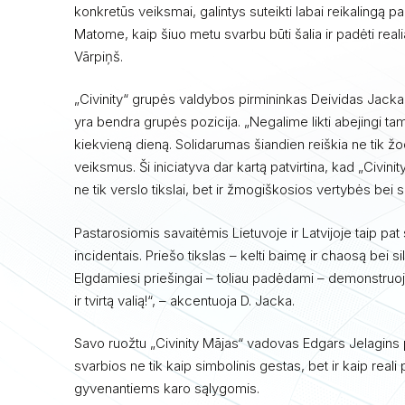
konkretūs veiksmai, galintys suteikti labai reikalingą 
Matome, kaip šiuo metu svarbu būti šalia ir padėti real
Vārpiņš.
„Civinity“ grupės valdybos pirmininkas Deividas Jacka
yra bendra grupės pozicija. „Negalime likti abejingi tam
kiekvieną dieną. Solidarumas šiandien reiškia ne tik žod
veiksmus. Ši iniciatyva dar kartą patvirtina, kad „Civinit
ne tik verslo tikslai, bet ir žmogiškosios vertybės bei
Pastarosiomis savaitėmis Lietuvoje ir Latvijoje taip p
incidentais. Priešo tikslas – kelti baimę ir chaosą bei si
Elgdamiesi priešingai – toliau padėdami – demonstru
ir tvirtą valią!“, – akcentuoja D. Jacka.
Savo ruožtu „Civinity Mājas“ vadovas Edgars Jelagins 
svarbios ne tik kaip simbolinis gestas, bet ir kaip re
gyvenantiems karo sąlygomis.