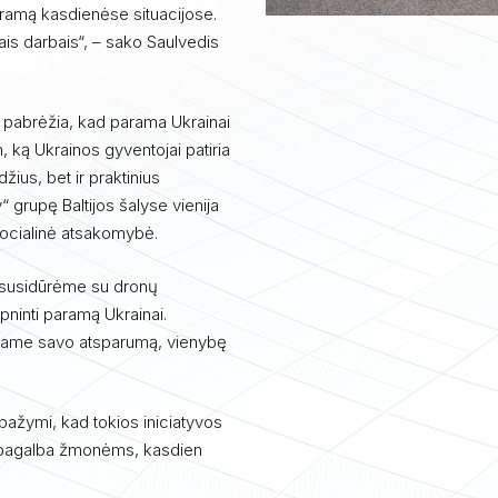
paramą kasdienėse situacijose.
iais darbais“, – sako Saulvedis
 pabrėžia, kad parama Ukrainai
, ką Ukrainos gyventojai patiria
žius, bet ir praktinius
y“ grupę Baltijos šalyse vienija
 socialinė atsakomybė.
at susidūrėme su dronų
lpninti paramą Ukrainai.
ojame savo atsparumą, vienybę
pažymi, kad tokios iniciatyvos
ali pagalba žmonėms, kasdien