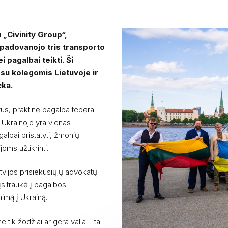
 „Civinity Group“,
 padovanojo tris transporto
pagalbai teikti. Ši
 su kolegomis Lietuvoje ir
cka.
tus, praktinė pagalba tebėra
 Ukrainoje yra vienas
albai pristatyti, žmonių
oms užtikrinti.
vijos prisiekusiųjų advokatų
įsitraukė į pagalbos
imą į Ukrainą.
 tik žodžiai ar gera valia – tai