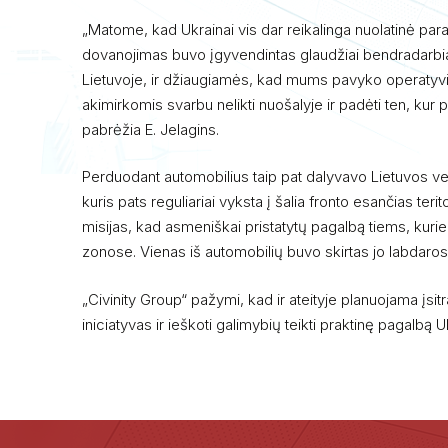
„Matome, kad Ukrainai vis dar reikalinga nuolatinė pa
dovanojimas buvo įgyvendintas glaudžiai bendradarb
Lietuvoje, ir džiaugiamės, kad mums pavyko operatyvia
akimirkomis svarbu nelikti nuošalyje ir padėti ten, kur p
pabrėžia E. Jelagins.
Perduodant automobilius taip pat dalyvavo Lietuvos ve
kuris pats reguliariai vyksta į šalia fronto esančias ter
misijas, kad asmeniškai pristatytų pagalbą tiems, kur
zonose. Vienas iš automobilių buvo skirtas jo labdaros
„Civinity Group“ pažymi, kad ir ateityje planuojama įsi
iniciatyvas ir ieškoti galimybių teikti praktinę pagalbą U