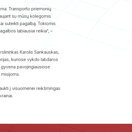
rama. Transporto priemonių
iaujant su mūsų kolegomis
i suteikti pagalbą. Tokiomis
agalbos labiausiai reikia“, –
rslininkas Karolis Sankauskas,
itorijas, kuriose vykdo labdaros
ie gyvena pavojingiausiose
 misijoms.
traukti į visuomenei reikšmingas
krainai.