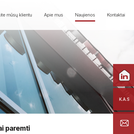
ite mūsų klientu
Apie mus
Naujienos
Kontaktai
K.A.S
ai paremti