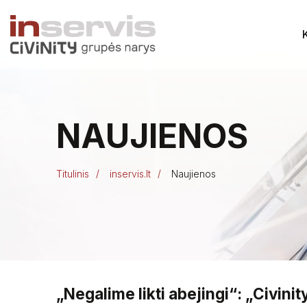
NAUJIENOS
Titulinis
inservis.lt
Naujienos
„Negalime likti abejingi“: „Civin